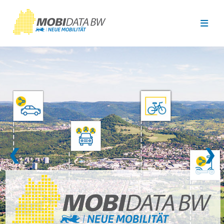
Überspringen zum Hauptinhalt
❮
❯