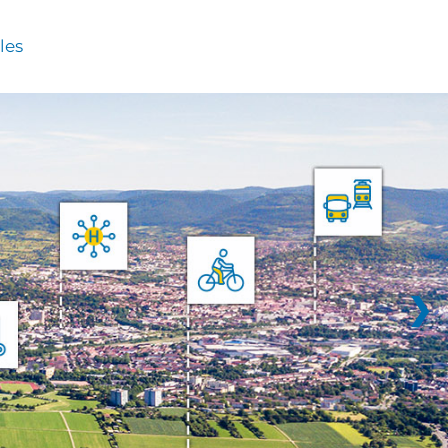
les
❯