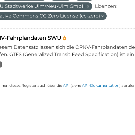
U Stadtwerke Ulm/Neu-Ulm GmbH
Lizenzen:
ative Commons CC Zero License (cc-zero)
V-Fahrplandaten SWU
iesem Datensatz lassen sich die ÖPNV-Fahrplandaten 
en. GTFS (Generalized Transit Feed Specification) ist ein
nnen dieses Register auch über die
API
(siehe
API-Dokumentation
) abrufen