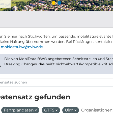
n Sie hier nach Stichworten, um passende, mobilitätsrelevante 
keine Haftung übernommen werden. Bei Rückfragen kontaktier
r
mobidata-bw@nvbw.de
.
Die von MobiData BW® angebotenen Schnittstellen und Stand
⚠
Breaking Changes, das heißt nicht-abwärtskompatible kritis
Datensatz gefunden
:
Fahrplandaten
GTFS
Ulm
Organisationen