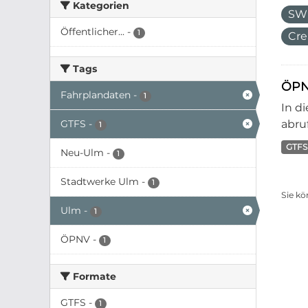
Kategorien
SW
Öffentlicher...
-
1
Cre
Tags
ÖPN
Fahrplandaten
-
1
In d
GTFS
-
abruf
1
GTFS
Neu-Ulm
-
1
Stadtwerke Ulm
-
1
Sie kö
Ulm
-
1
ÖPNV
-
1
Formate
GTFS
-
1