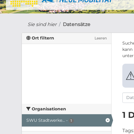
Sie sind hier
Datensätze
Ort filtern
Leeren
Suche
kann 
unte
Organisationen
1 
SWU Stadtwerke...
-
1
Tags