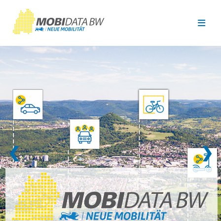
Überspringen zum Hauptinhalt
❮
❯