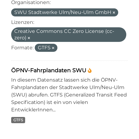
Organisationen:
SWU Stadtwerke Ulm/Neu-Ulm GmbH
Lizenzen:
Creative Commons CC Zero License (cc-
zero)
Formate:
GTFS
ÖPNV-Fahrplandaten SWU
In diesem Datensatz lassen sich die ÖPNV-
Fahrplandaten der Stadtwerke Ulm/Neu-Ulm
(SWU) abrufen. GTFS (Generalized Transit Feed
Specification) ist ein von vielen
EntwicklerInnen...
GTFS