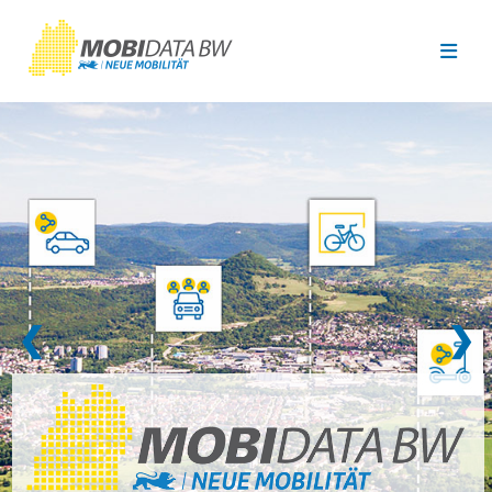
Überspringen zum Hauptinhalt
❮
❯