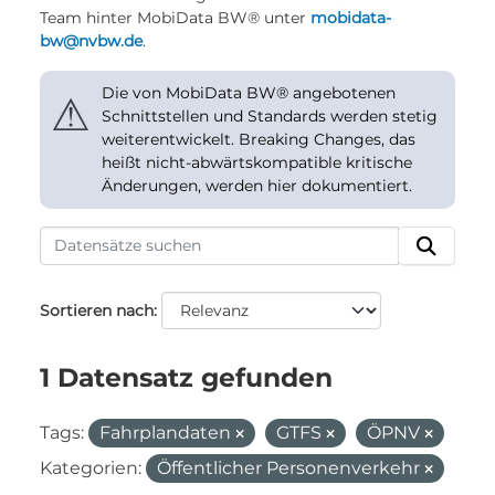
Team hinter MobiData BW® unter
mobidata-
bw@nvbw.de
.
Die von MobiData BW® angebotenen
⚠
Schnittstellen und Standards werden stetig
weiterentwickelt. Breaking Changes, das
heißt nicht-abwärtskompatible kritische
Änderungen, werden hier dokumentiert.
Sortieren nach
1 Datensatz gefunden
Tags:
Fahrplandaten
GTFS
ÖPNV
Kategorien:
Öffentlicher Personenverkehr