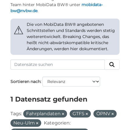
Team hinter MobiData BW® unter
mobidata-
bw@nvbw.de
.
Die von MobiData BW® angebotenen
⚠
Schnittstellen und Standards werden stetig
weiterentwickelt. Breaking Changes, das
heißt nicht-abwärtskompatible kritische
Änderungen, werden hier dokumentiert.
Sortieren nach
1 Datensatz gefunden
Tags:
Fahrplandaten
GTFS
ÖPNV
Neu-Ulm
Kategorien: