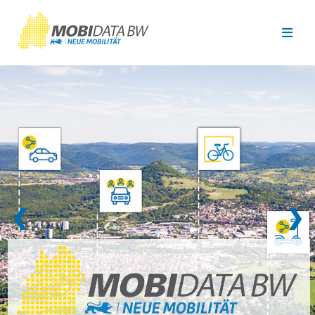
Überspringen zum Hauptinhalt
❮
❯