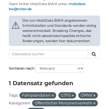
Team hinter MobiData BW® unter
mobidata-
bw@nvbw.de
.
Die von MobiData BW® angebotenen
⚠
Schnittstellen und Standards werden stetig
weiterentwickelt. Breaking Changes, das
heißt nicht-abwärtskompatible kritische
Änderungen, werden hier dokumentiert.
Sortieren nach
1 Datensatz gefunden
Tags:
Fahrplandaten
GTFS
ÖPNV
Kategorien:
Öffentlicher Personenverkehr