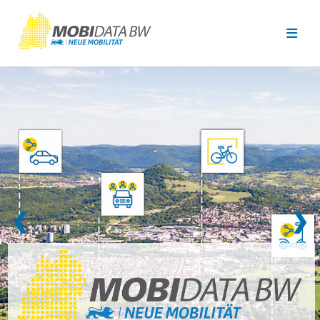
Überspringen zum Hauptinhalt
❮
❯