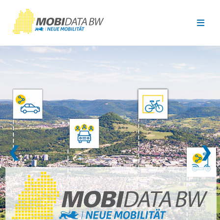
Überspringen zum Hauptinhalt
❮
❯