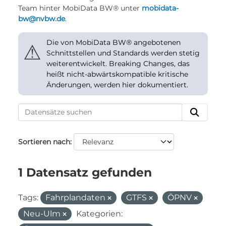
Team hinter MobiData BW® unter
mobidata-
bw@nvbw.de
.
Die von MobiData BW® angebotenen
⚠
Schnittstellen und Standards werden stetig
weiterentwickelt. Breaking Changes, das
heißt nicht-abwärtskompatible kritische
Änderungen, werden hier dokumentiert.
Sortieren nach
1 Datensatz gefunden
Tags:
Fahrplandaten
GTFS
ÖPNV
Neu-Ulm
Kategorien: