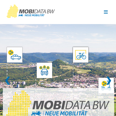
Überspringen zum Hauptinhalt
❮
❯