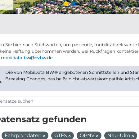
n Sie hier nach Stichworten, um passende, mobilitätsrelevante 
keine Haftung übernommen werden. Bei Rückfragen kontaktier
r
mobidata-bw@nvbw.de
.
Die von MobiData BW® angebotenen Schnittstellen und Stand
⚠
Breaking Changes, das heißt nicht-abwärtskompatible kritis
Datensatz gefunden
:
Fahrplandaten
GTFS
ÖPNV
Neu-Ulm