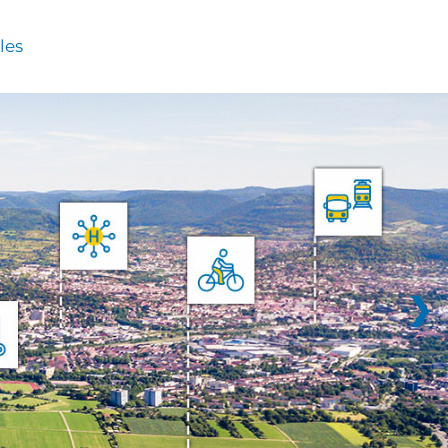
les
❯