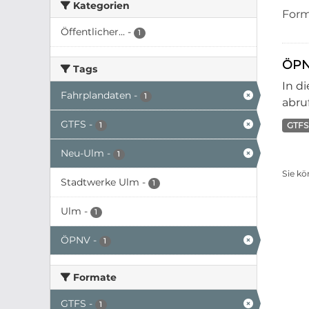
Kategorien
Form
Öffentlicher...
-
1
ÖPN
Tags
In d
Fahrplandaten
-
1
abruf
GTFS
-
GTFS
1
Neu-Ulm
-
1
Sie kö
Stadtwerke Ulm
-
1
Ulm
-
1
ÖPNV
-
1
Formate
GTFS
-
1