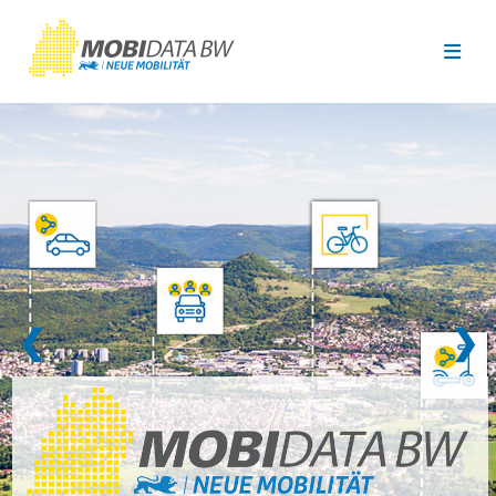
Überspringen zum Hauptinhalt
❮
❯