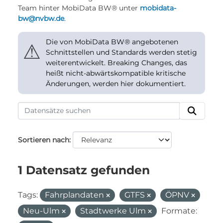
Team hinter MobiData BW® unter
mobidata-
bw@nvbw.de
.
Die von MobiData BW® angebotenen
⚠
Schnittstellen und Standards werden stetig
weiterentwickelt. Breaking Changes, das
heißt nicht-abwärtskompatible kritische
Änderungen, werden hier dokumentiert.
Sortieren nach
1 Datensatz gefunden
Tags:
Fahrplandaten
GTFS
ÖPNV
Neu-Ulm
Stadtwerke Ulm
Formate: