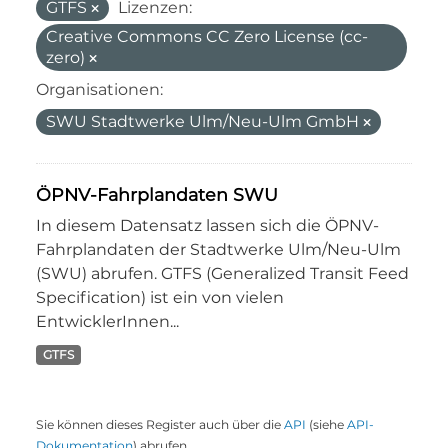
GTFS
Lizenzen:
Creative Commons CC Zero License (cc-
zero)
Organisationen:
SWU Stadtwerke Ulm/Neu-Ulm GmbH
ÖPNV-Fahrplandaten SWU
In diesem Datensatz lassen sich die ÖPNV-
Fahrplandaten der Stadtwerke Ulm/Neu-Ulm
(SWU) abrufen. GTFS (Generalized Transit Feed
Specification) ist ein von vielen
EntwicklerInnen...
GTFS
Sie können dieses Register auch über die
API
(siehe
API-
Dokumentation
) abrufen.