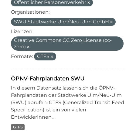
Öffentlicher Personenverkehr
Organisationen:
SWU Stadtwerke Ulm/Neu-Ulm GmbH
Lizenzen:
Creative Commons CC Zero License (cc-
zero)
Formate:
GTFS
ÖPNV-Fahrplandaten SWU
In diesem Datensatz lassen sich die ÖPNV-
Fahrplandaten der Stadtwerke Ulm/Neu-Ulm
(SWU) abrufen. GTFS (Generalized Transit Feed
Specification) ist ein von vielen
EntwicklerInnen...
GTFS