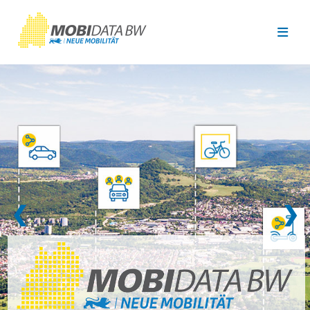
Überspringen zum Hauptinhalt
❮
❯