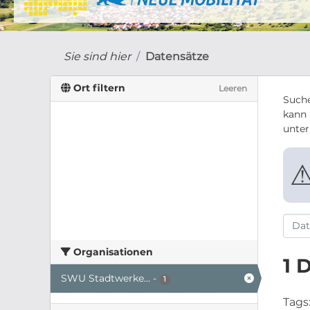
Sie sind hier
Datensätze
Ort filtern
Leeren
Suche
kann 
unte
Organisationen
1 
SWU Stadtwerke...
-
1
Tags