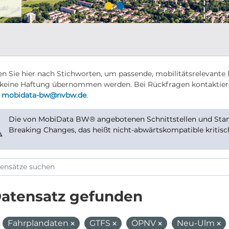
n Sie hier nach Stichworten, um passende, mobilitätsrelevante 
keine Haftung übernommen werden. Bei Rückfragen kontaktier
r
mobidata-bw@nvbw.de
.
Die von MobiData BW® angebotenen Schnittstellen und Stand
⚠
Breaking Changes, das heißt nicht-abwärtskompatible kritis
Datensatz gefunden
:
Fahrplandaten
GTFS
ÖPNV
Neu-Ulm