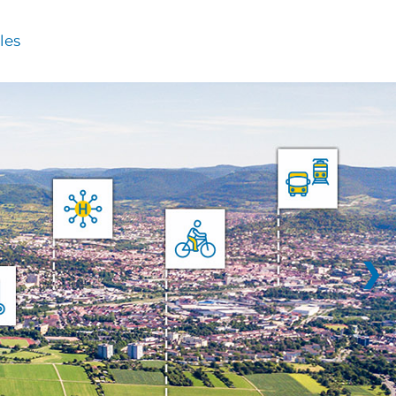
les
❯