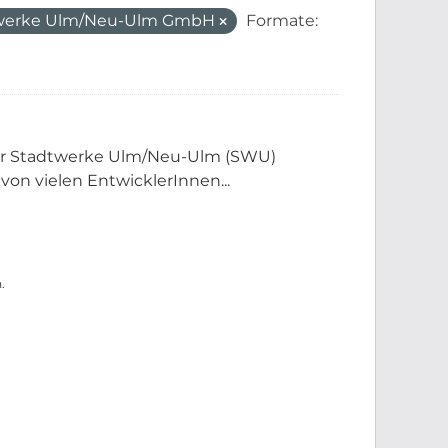
werke Ulm/Neu-Ulm GmbH
Formate:
der Stadtwerke Ulm/Neu-Ulm (SWU)
 von vielen EntwicklerInnen...
.