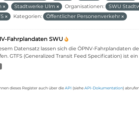
m
Stadtwerke Ulm
Organisationen:
SWU Stadt
FS
Kategorien:
Öffentlicher Personenverkehr
V-Fahrplandaten SWU
iesem Datensatz lassen sich die ÖPNV-Fahrplandaten 
en. GTFS (Generalized Transit Feed Specification) ist ein
nnen dieses Register auch über die
API
(siehe
API-Dokumentation
) abrufen