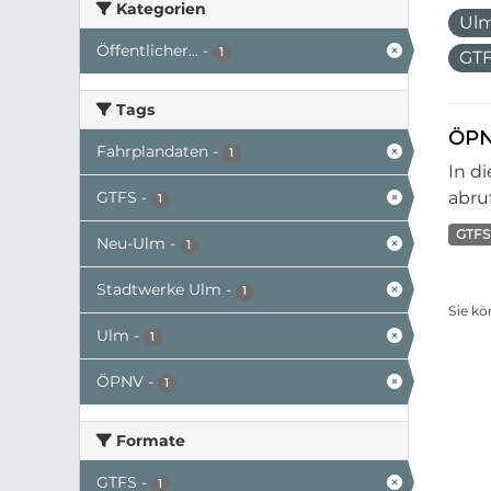
Kategorien
Ul
Öffentlicher...
-
1
GT
Tags
ÖPN
Fahrplandaten
-
1
In d
GTFS
-
abruf
1
GTFS
Neu-Ulm
-
1
Stadtwerke Ulm
-
1
Sie kö
Ulm
-
1
ÖPNV
-
1
Formate
GTFS
-
1