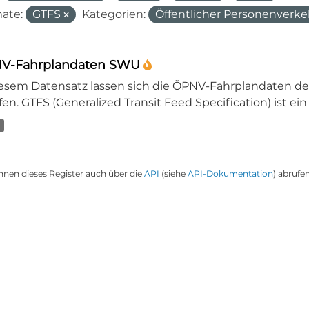
ate:
GTFS
Kategorien:
Öffentlicher Personenverk
V-Fahrplandaten SWU
iesem Datensatz lassen sich die ÖPNV-Fahrplandaten 
en. GTFS (Generalized Transit Feed Specification) ist ein
nnen dieses Register auch über die
API
(siehe
API-Dokumentation
) abrufen