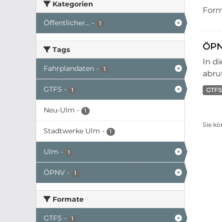
Kategorien
Form
Öffentlicher...
-
1
ÖPN
Tags
In d
Fahrplandaten
-
1
abruf
GTFS
-
GTFS
1
Neu-Ulm
-
1
Sie kö
Stadtwerke Ulm
-
1
Ulm
-
1
ÖPNV
-
1
Formate
GTFS
-
1