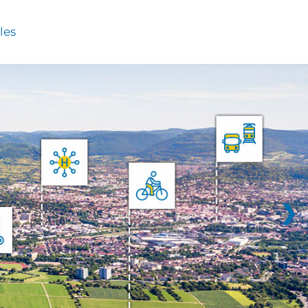
les
❯