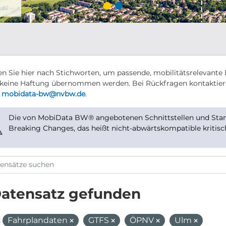
n Sie hier nach Stichworten, um passende, mobilitätsrelevante 
keine Haftung übernommen werden. Bei Rückfragen kontaktier
r
mobidata-bw@nvbw.de
.
Die von MobiData BW® angebotenen Schnittstellen und Stand
⚠
Breaking Changes, das heißt nicht-abwärtskompatible kritis
Datensatz gefunden
:
Fahrplandaten
GTFS
ÖPNV
Ulm