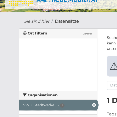
Sie sind hier
Datensätze
Ort filtern
Leeren
Suche
kann 
unte
Organisationen
1 
SWU Stadtwerke...
-
1
Tags