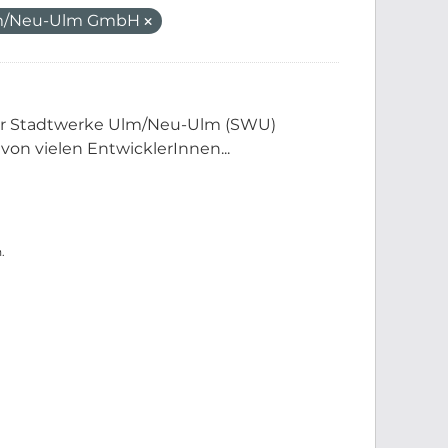
lm/Neu-Ulm GmbH
der Stadtwerke Ulm/Neu-Ulm (SWU)
 von vielen EntwicklerInnen...
.