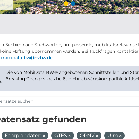
n Sie hier nach Stichworten, um passende, mobilitätsrelevante 
keine Haftung übernommen werden. Bei Rückfragen kontaktier
r
mobidata-bw@nvbw.de
.
Die von MobiData BW® angebotenen Schnittstellen und Stand
⚠
Breaking Changes, das heißt nicht-abwärtskompatible kritis
Datensatz gefunden
:
Fahrplandaten
GTFS
ÖPNV
Ulm