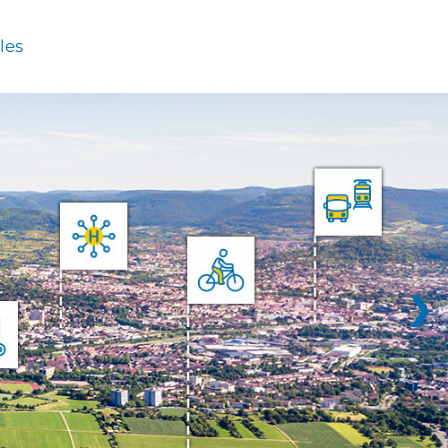
les
❯