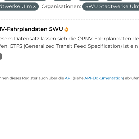
dtwerke Ulm
Organisationen:
SWU Stadtwerke U
V-Fahrplandaten SWU
iesem Datensatz lassen sich die ÖPNV-Fahrplandaten 
en. GTFS (Generalized Transit Feed Specification) ist ein
nnen dieses Register auch über die
API
(siehe
API-Dokumentation
) abrufen