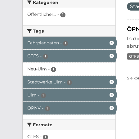
Kategorien
Sta
Öffentlicher...
-
1
ÖPN
Tags
In d
Fahrplandaten
-
1
abruf
GTFS
-
GTFS
1
Neu-Ulm
-
1
Sie kö
Stadtwerke Ulm
-
1
Ulm
-
1
ÖPNV
-
1
Formate
GTFS
-
1