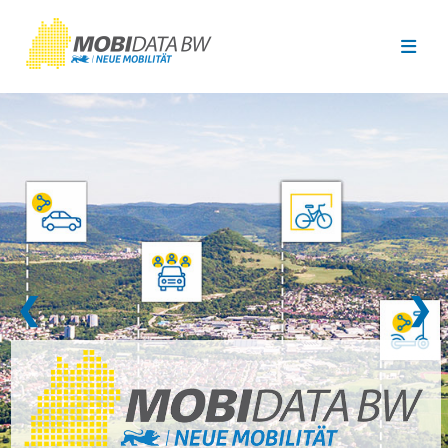
Überspringen zum Hauptinhalt
❮
❯