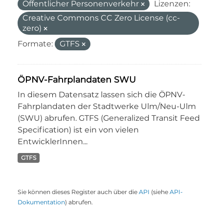
Öffentlicher Personenverkehr
Lizenzen:
Creative Commons CC Zero License (cc-
zero)
Formate:
GTFS
ÖPNV-Fahrplandaten SWU
In diesem Datensatz lassen sich die ÖPNV-
Fahrplandaten der Stadtwerke Ulm/Neu-Ulm
(SWU) abrufen. GTFS (Generalized Transit Feed
Specification) ist ein von vielen
EntwicklerInnen...
GTFS
Sie können dieses Register auch über die
API
(siehe
API-
Dokumentation
) abrufen.