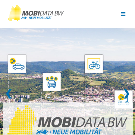
Überspringen zum Hauptinhalt
❮
❯