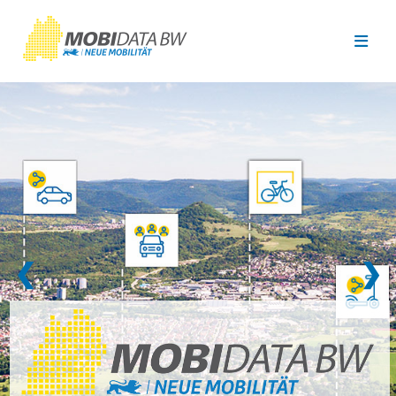
Überspringen zum Hauptinhalt
❮
❯