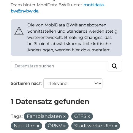
Team hinter MobiData BW® unter
mobidata-
bw@nvbw.de
.
Die von MobiData BW® angebotenen
⚠
Schnittstellen und Standards werden stetig
weiterentwickelt. Breaking Changes, das
heißt nicht-abwärtskompatible kritische
Änderungen, werden hier dokumentiert.
Sortieren nach
1 Datensatz gefunden
Tags:
Fahrplandaten
GTFS
Neu-Ulm
ÖPNV
Stadtwerke Ulm