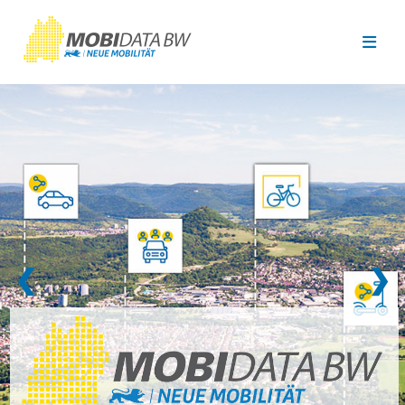
Überspringen zum Hauptinhalt
❮
❯