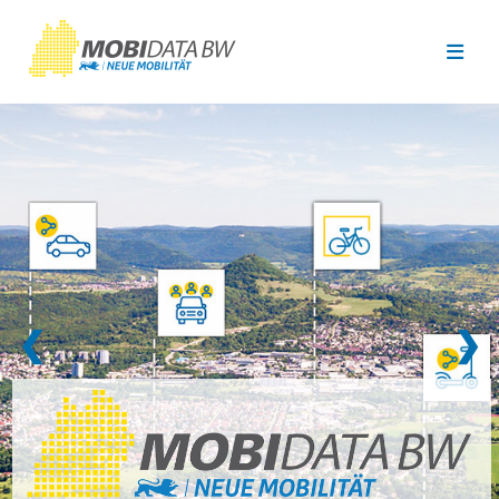
Überspringen zum Hauptinhalt
❮
❯