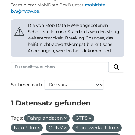
Team hinter MobiData BW® unter
mobidata-
bw@nvbw.de
.
Die von MobiData BW® angebotenen
⚠
Schnittstellen und Standards werden stetig
weiterentwickelt. Breaking Changes, das
heißt nicht-abwärtskompatible kritische
Änderungen, werden hier dokumentiert.
Sortieren nach
1 Datensatz gefunden
Tags:
Fahrplandaten
GTFS
Neu-Ulm
ÖPNV
Stadtwerke Ulm