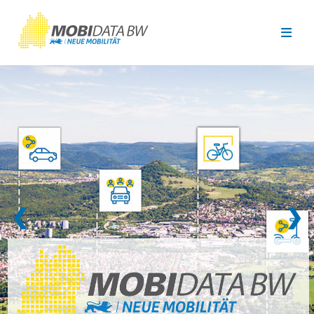
Überspringen zum Hauptinhalt
❮
❯