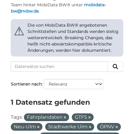
Team hinter MobiData BW® unter
mobidata-
bw@nvbw.de
.
Die von MobiData BW® angebotenen
⚠
Schnittstellen und Standards werden stetig
weiterentwickelt. Breaking Changes, das
heißt nicht-abwärtskompatible kritische
Änderungen, werden hier dokumentiert.
Sortieren nach
1 Datensatz gefunden
Tags:
Fahrplandaten
GTFS
Neu-Ulm
Stadtwerke Ulm
ÖPNV