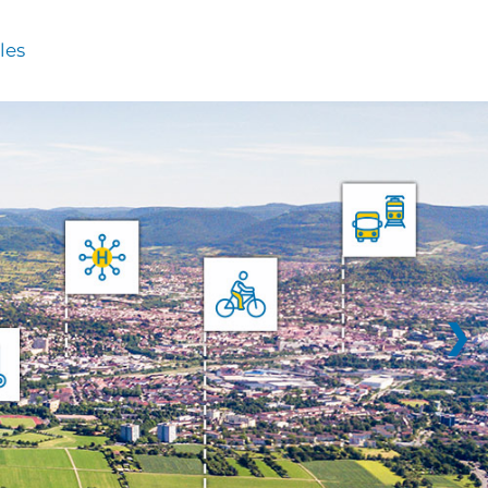
les
❯