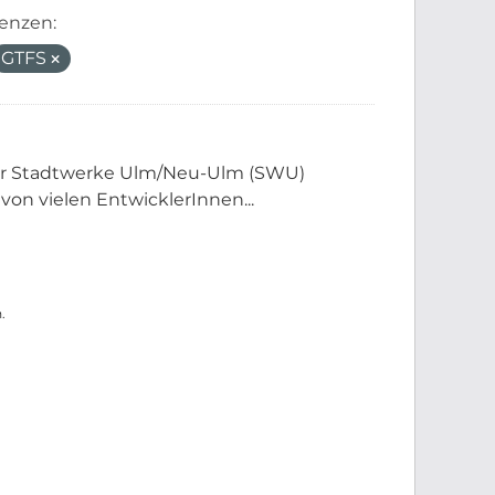
zenzen:
GTFS
der Stadtwerke Ulm/Neu-Ulm (SWU)
 von vielen EntwicklerInnen...
.