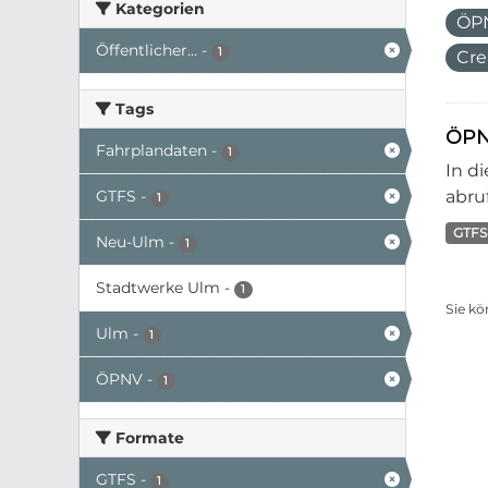
Kategorien
ÖP
Öffentlicher...
-
1
Cre
Tags
ÖPN
Fahrplandaten
-
1
In d
GTFS
-
abruf
1
GTFS
Neu-Ulm
-
1
Stadtwerke Ulm
-
1
Sie kö
Ulm
-
1
ÖPNV
-
1
Formate
GTFS
-
1