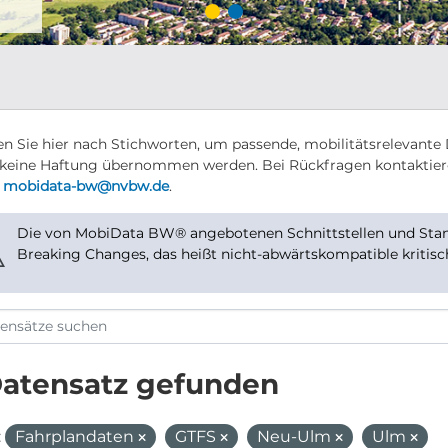
n Sie hier nach Stichworten, um passende, mobilitätsrelevante 
keine Haftung übernommen werden. Bei Rückfragen kontaktier
r
mobidata-bw@nvbw.de
.
Die von MobiData BW® angebotenen Schnittstellen und Stand
⚠
Breaking Changes, das heißt nicht-abwärtskompatible kritis
Datensatz gefunden
:
Fahrplandaten
GTFS
Neu-Ulm
Ulm