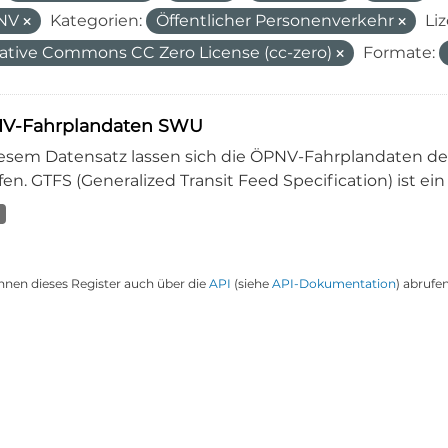
NV
Kategorien:
Öffentlicher Personenverkehr
Li
ative Commons CC Zero License (cc-zero)
Formate:
V-Fahrplandaten SWU
iesem Datensatz lassen sich die ÖPNV-Fahrplandaten 
en. GTFS (Generalized Transit Feed Specification) ist ein
nnen dieses Register auch über die
API
(siehe
API-Dokumentation
) abrufen