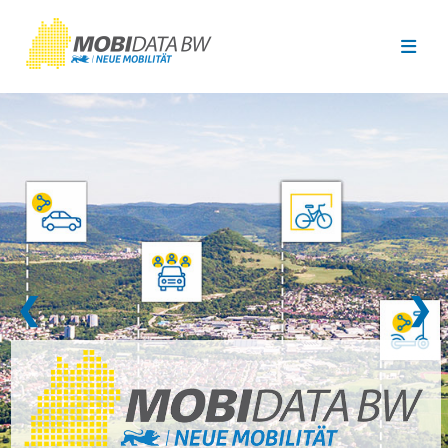
Überspringen zum Hauptinhalt
❮
❯