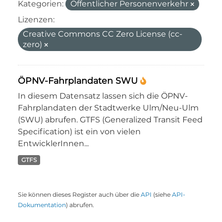
Kategorien:
Öffentlicher Personenverkehr
Lizenzen:
Creative Commons CC Zero License (cc-
zero)
ÖPNV-Fahrplandaten SWU
In diesem Datensatz lassen sich die ÖPNV-
Fahrplandaten der Stadtwerke Ulm/Neu-Ulm
(SWU) abrufen. GTFS (Generalized Transit Feed
Specification) ist ein von vielen
EntwicklerInnen...
GTFS
Sie können dieses Register auch über die
API
(siehe
API-
Dokumentation
) abrufen.