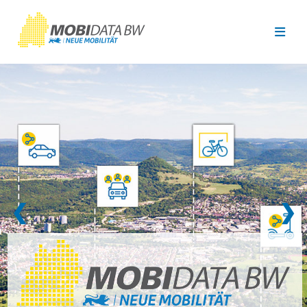
Überspringen zum Hauptinhalt
❮
❯