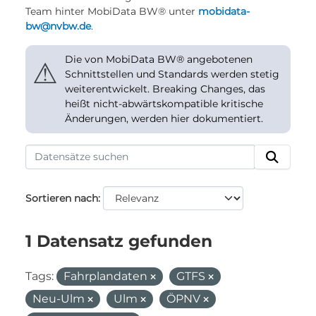
Team hinter MobiData BW® unter
mobidata-
bw@nvbw.de
.
Die von MobiData BW® angebotenen
⚠
Schnittstellen und Standards werden stetig
weiterentwickelt. Breaking Changes, das
heißt nicht-abwärtskompatible kritische
Änderungen, werden hier dokumentiert.
Sortieren nach
1 Datensatz gefunden
Tags:
Fahrplandaten
GTFS
Neu-Ulm
Ulm
ÖPNV