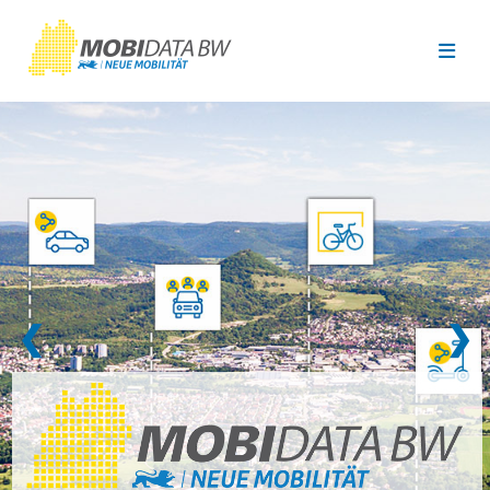
Überspringen zum Hauptinhalt
❮
❯