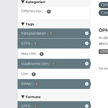
Kategorien
ÖP
Öffentlicher...
-
1
Cre
Tags
ÖPN
Fahrplandaten
-
1
In d
GTFS
-
abruf
1
GTFS
Neu-Ulm
-
1
Stadtwerke Ulm
-
1
Sie kö
Ulm
-
1
ÖPNV
-
1
Formate
GTFS
-
1