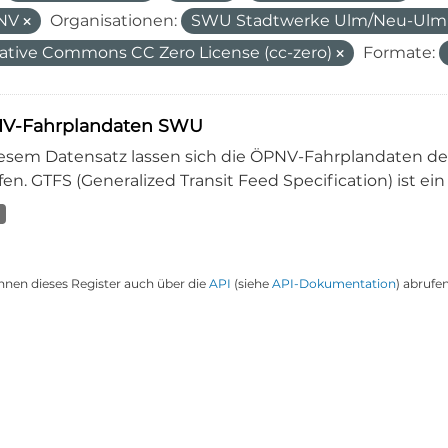
NV
Organisationen:
SWU Stadtwerke Ulm/Neu-Ul
ative Commons CC Zero License (cc-zero)
Formate:
V-Fahrplandaten SWU
iesem Datensatz lassen sich die ÖPNV-Fahrplandaten 
en. GTFS (Generalized Transit Feed Specification) ist ein
nnen dieses Register auch über die
API
(siehe
API-Dokumentation
) abrufen