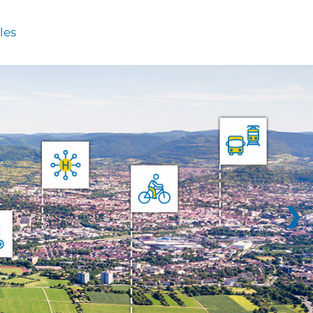
les
❯