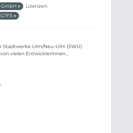
m GmbH
Lizenzen:
GTFS
der Stadtwerke Ulm/Neu-Ulm (SWU)
 von vielen EntwicklerInnen...
.