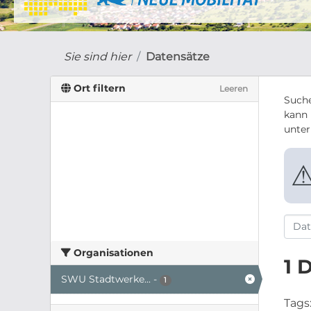
Sie sind hier
Datensätze
Ort filtern
Leeren
Suche
kann 
unte
Organisationen
1 
SWU Stadtwerke...
-
1
Tags