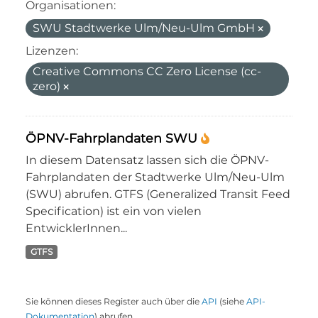
Organisationen:
SWU Stadtwerke Ulm/Neu-Ulm GmbH
Lizenzen:
Creative Commons CC Zero License (cc-
zero)
ÖPNV-Fahrplandaten SWU
In diesem Datensatz lassen sich die ÖPNV-
Fahrplandaten der Stadtwerke Ulm/Neu-Ulm
(SWU) abrufen. GTFS (Generalized Transit Feed
Specification) ist ein von vielen
EntwicklerInnen...
GTFS
Sie können dieses Register auch über die
API
(siehe
API-
Dokumentation
) abrufen.