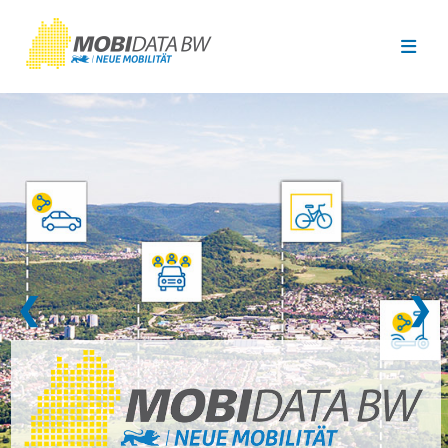
Überspringen zum Hauptinhalt
❮
❯