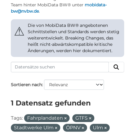
Team hinter MobiData BW® unter
mobidata-
bw@nvbw.de
.
Die von MobiData BW® angebotenen
⚠
Schnittstellen und Standards werden stetig
weiterentwickelt. Breaking Changes, das
heißt nicht-abwärtskompatible kritische
Änderungen, werden hier dokumentiert.
Sortieren nach
1 Datensatz gefunden
Tags:
Fahrplandaten
GTFS
Stadtwerke Ulm
ÖPNV
Ulm