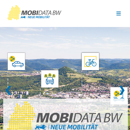
Überspringen zum Hauptinhalt
❮
❯