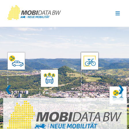
Überspringen zum Hauptinhalt
❮
❯