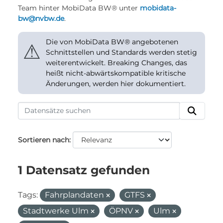
Team hinter MobiData BW® unter
mobidata-
bw@nvbw.de
.
Die von MobiData BW® angebotenen
⚠
Schnittstellen und Standards werden stetig
weiterentwickelt. Breaking Changes, das
heißt nicht-abwärtskompatible kritische
Änderungen, werden hier dokumentiert.
Sortieren nach
1 Datensatz gefunden
Tags:
Fahrplandaten
GTFS
Stadtwerke Ulm
ÖPNV
Ulm