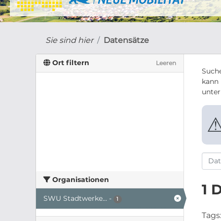
Sie sind hier
Datensätze
Ort filtern
Leeren
Suche
kann 
unte
Organisationen
1 
SWU Stadtwerke...
-
1
Tags