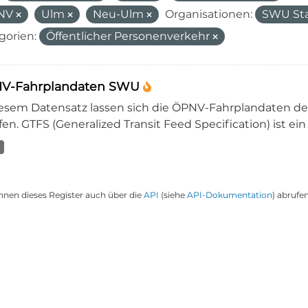
NV
Ulm
Neu-Ulm
Organisationen:
SWU St
gorien:
Öffentlicher Personenverkehr
V-Fahrplandaten SWU
iesem Datensatz lassen sich die ÖPNV-Fahrplandaten 
en. GTFS (Generalized Transit Feed Specification) ist ein
nnen dieses Register auch über die
API
(siehe
API-Dokumentation
) abrufen