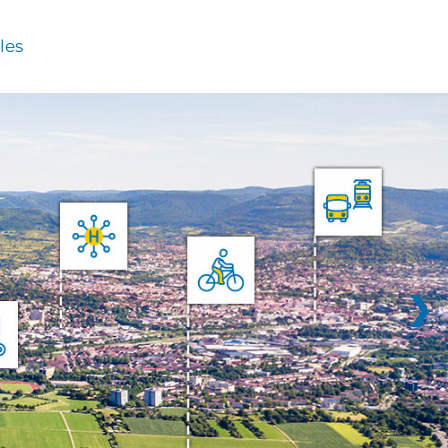
les
❯