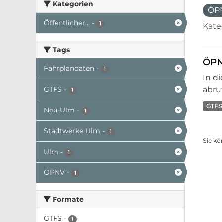
Kategorien
ÖP
Öffentlicher...
-
1
Kate
Tags
ÖPN
Fahrplandaten
-
1
In d
GTFS
-
abruf
1
GTFS
Neu-Ulm
-
1
Stadtwerke Ulm
-
1
Sie kö
Ulm
-
1
ÖPNV
-
1
Formate
GTFS
-
1