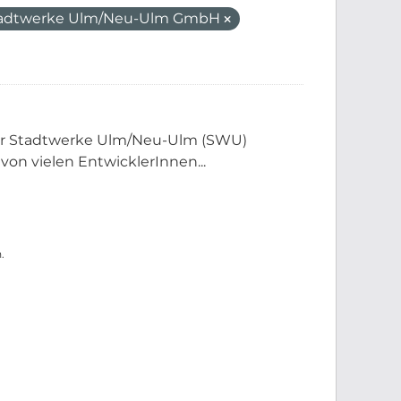
adtwerke Ulm/Neu-Ulm GmbH
der Stadtwerke Ulm/Neu-Ulm (SWU)
 von vielen EntwicklerInnen...
.