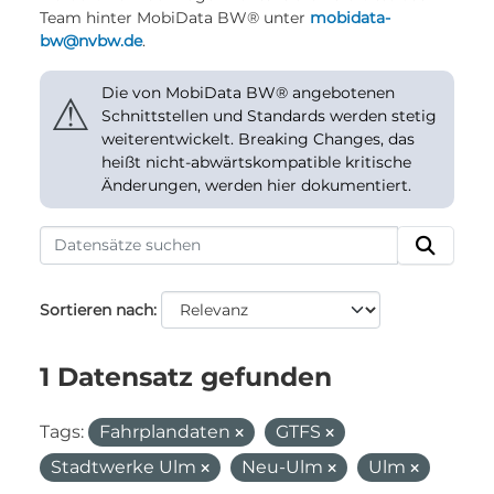
Team hinter MobiData BW® unter
mobidata-
bw@nvbw.de
.
Die von MobiData BW® angebotenen
⚠
Schnittstellen und Standards werden stetig
weiterentwickelt. Breaking Changes, das
heißt nicht-abwärtskompatible kritische
Änderungen, werden hier dokumentiert.
Sortieren nach
1 Datensatz gefunden
Tags:
Fahrplandaten
GTFS
Stadtwerke Ulm
Neu-Ulm
Ulm