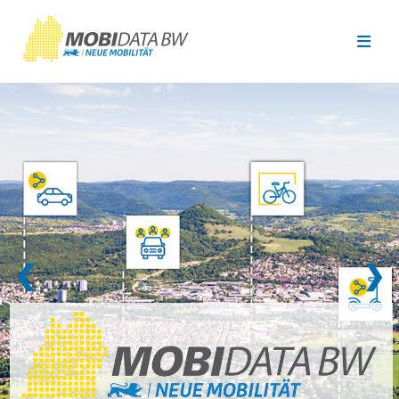
Überspringen zum Hauptinhalt
❮
❯