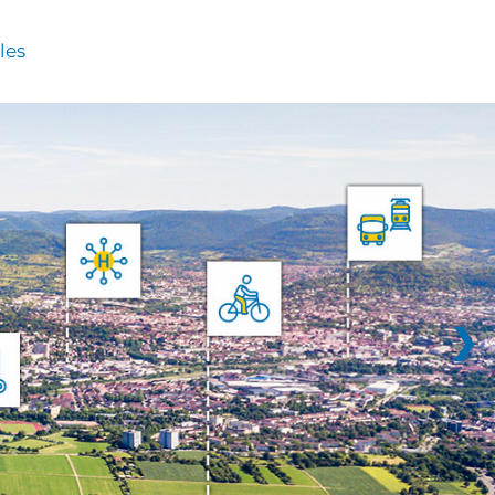
les
❯