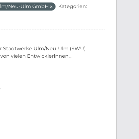
Ulm/Neu-Ulm GmbH
Kategorien:
der Stadtwerke Ulm/Neu-Ulm (SWU)
 von vielen EntwicklerInnen...
.