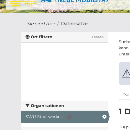
Sie sind hier
Datensätze
Ort filtern
Leeren
Suche
kann 
unte
Organisationen
1 
SWU Stadtwerke...
-
1
Tags