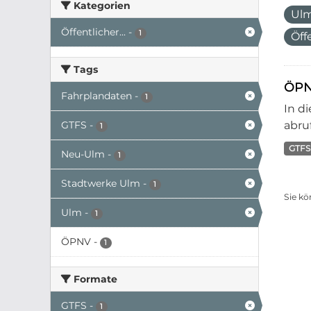
Kategorien
Ul
Öffentlicher...
-
1
Öff
Tags
ÖPN
Fahrplandaten
-
1
In d
GTFS
-
abruf
1
GTFS
Neu-Ulm
-
1
Stadtwerke Ulm
-
1
Sie kö
Ulm
-
1
ÖPNV
-
1
Formate
GTFS
-
1