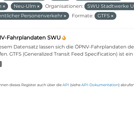
m
Neu-Ulm
Organisationen:
SWU Stadtwerke 
entlicher Personenverkehr
Formate:
GTFS
V-Fahrplandaten SWU
iesem Datensatz lassen sich die ÖPNV-Fahrplandaten 
en. GTFS (Generalized Transit Feed Specification) ist ein
nnen dieses Register auch über die
API
(siehe
API-Dokumentation
) abrufen