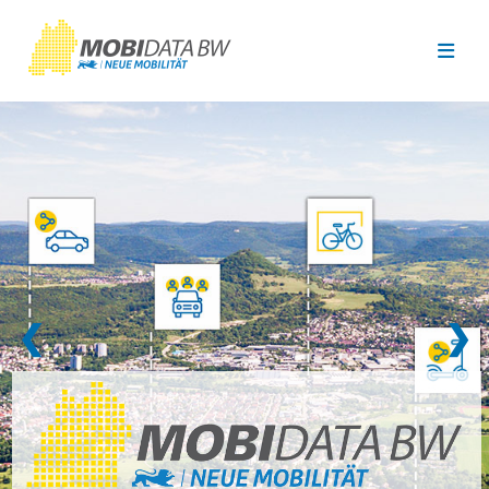
Überspringen zum Hauptinhalt
❮
❯