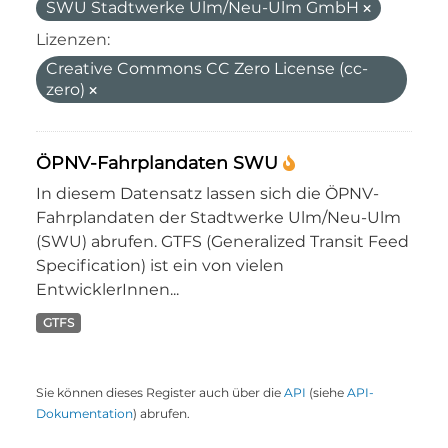
SWU Stadtwerke Ulm/Neu-Ulm GmbH
Lizenzen:
Creative Commons CC Zero License (cc-
zero)
ÖPNV-Fahrplandaten SWU
In diesem Datensatz lassen sich die ÖPNV-
Fahrplandaten der Stadtwerke Ulm/Neu-Ulm
(SWU) abrufen. GTFS (Generalized Transit Feed
Specification) ist ein von vielen
EntwicklerInnen...
GTFS
Sie können dieses Register auch über die
API
(siehe
API-
Dokumentation
) abrufen.