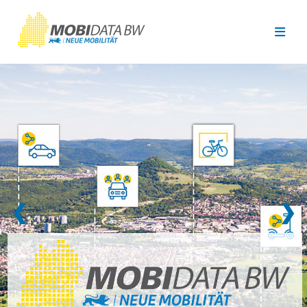
Überspringen zum Hauptinhalt
❮
❯