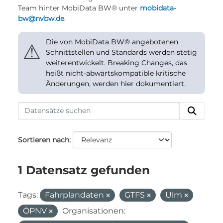
Team hinter MobiData BW® unter
mobidata-
bw@nvbw.de
.
Die von MobiData BW® angebotenen
⚠
Schnittstellen und Standards werden stetig
weiterentwickelt. Breaking Changes, das
heißt nicht-abwärtskompatible kritische
Änderungen, werden hier dokumentiert.
Sortieren nach
1 Datensatz gefunden
Tags:
Fahrplandaten
GTFS
Ulm
ÖPNV
Organisationen: