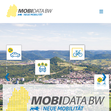
Überspringen zum Hauptinhalt
❮
❯