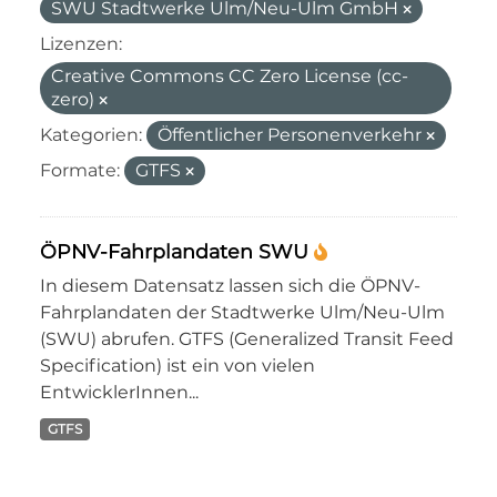
SWU Stadtwerke Ulm/Neu-Ulm GmbH
Lizenzen:
Creative Commons CC Zero License (cc-
zero)
Kategorien:
Öffentlicher Personenverkehr
Formate:
GTFS
ÖPNV-Fahrplandaten SWU
In diesem Datensatz lassen sich die ÖPNV-
Fahrplandaten der Stadtwerke Ulm/Neu-Ulm
(SWU) abrufen. GTFS (Generalized Transit Feed
Specification) ist ein von vielen
EntwicklerInnen...
GTFS