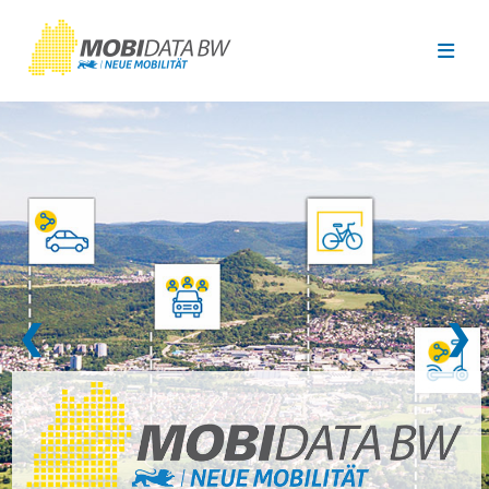
Überspringen zum Hauptinhalt
❮
❯