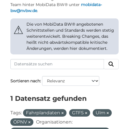
Team hinter MobiData BW® unter
mobidata-
bw@nvbw.de
.
Die von MobiData BW® angebotenen
⚠
Schnittstellen und Standards werden stetig
weiterentwickelt. Breaking Changes, das
heißt nicht-abwärtskompatible kritische
Änderungen, werden hier dokumentiert.
Sortieren nach
1 Datensatz gefunden
Tags:
Fahrplandaten
GTFS
Ulm
ÖPNV
Organisationen: