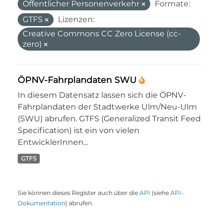
Öffentlicher Personenverkehr
Formate:
GTFS
Lizenzen:
Creative Commons CC Zero License (cc-
zero)
ÖPNV-Fahrplandaten SWU
In diesem Datensatz lassen sich die ÖPNV-
Fahrplandaten der Stadtwerke Ulm/Neu-Ulm
(SWU) abrufen. GTFS (Generalized Transit Feed
Specification) ist ein von vielen
EntwicklerInnen...
GTFS
Sie können dieses Register auch über die
API
(siehe
API-
Dokumentation
) abrufen.