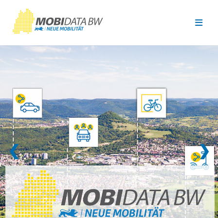
Überspringen zum Hauptinhalt
❮
❯