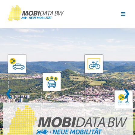
Überspringen zum Hauptinhalt
❮
❯