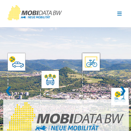
Überspringen zum Hauptinhalt
❮
❯