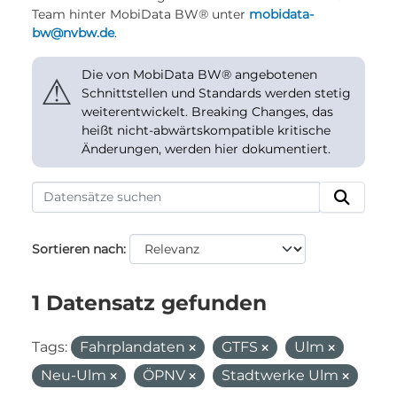
Team hinter MobiData BW® unter
mobidata-
bw@nvbw.de
.
Die von MobiData BW® angebotenen
⚠
Schnittstellen und Standards werden stetig
weiterentwickelt. Breaking Changes, das
heißt nicht-abwärtskompatible kritische
Änderungen, werden hier dokumentiert.
Sortieren nach
1 Datensatz gefunden
Tags:
Fahrplandaten
GTFS
Ulm
Neu-Ulm
ÖPNV
Stadtwerke Ulm