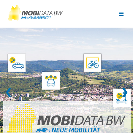
Überspringen zum Hauptinhalt
❮
❯