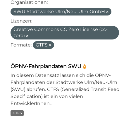
Organisationen:
SWU Stadtwerke Ulm/Neu-Ulm GmbH
Lizenzen:
Creative Commons CC Zero License (cc-
zero)
Formate:
GTFS
ÖPNV-Fahrplandaten SWU
In diesem Datensatz lassen sich die ÖPNV-
Fahrplandaten der Stadtwerke Ulm/Neu-Ulm
(SWU) abrufen. GTFS (Generalized Transit Feed
Specification) ist ein von vielen
EntwicklerInnen...
GTFS