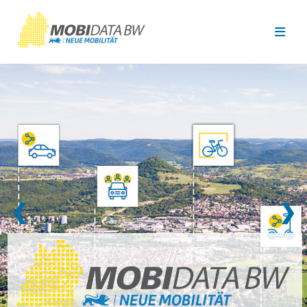
Überspringen zum Hauptinhalt
❮
❯