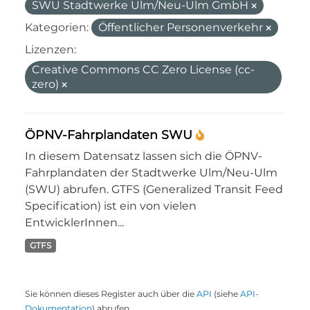
SWU Stadtwerke Ulm/Neu-Ulm GmbH
Kategorien:
Öffentlicher Personenverkehr
Lizenzen:
Creative Commons CC Zero License (cc-
zero)
ÖPNV-Fahrplandaten SWU
In diesem Datensatz lassen sich die ÖPNV-
Fahrplandaten der Stadtwerke Ulm/Neu-Ulm
(SWU) abrufen. GTFS (Generalized Transit Feed
Specification) ist ein von vielen
EntwicklerInnen...
GTFS
Sie können dieses Register auch über die
API
(siehe
API-
Dokumentation
) abrufen.