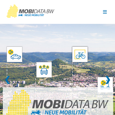
Überspringen zum Hauptinhalt
❮
❯