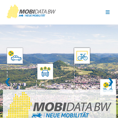
Überspringen zum Hauptinhalt
❮
❯