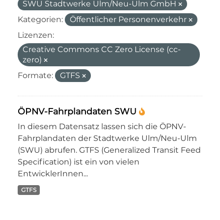
SWU Stadtwerke Ulm/Neu-Ulm GmbH
Kategorien:
Öffentlicher Personenverkehr
Lizenzen:
Creative Commons CC Zero License (cc-
zero)
Formate:
GTFS
ÖPNV-Fahrplandaten SWU
In diesem Datensatz lassen sich die ÖPNV-
Fahrplandaten der Stadtwerke Ulm/Neu-Ulm
(SWU) abrufen. GTFS (Generalized Transit Feed
Specification) ist ein von vielen
EntwicklerInnen...
GTFS