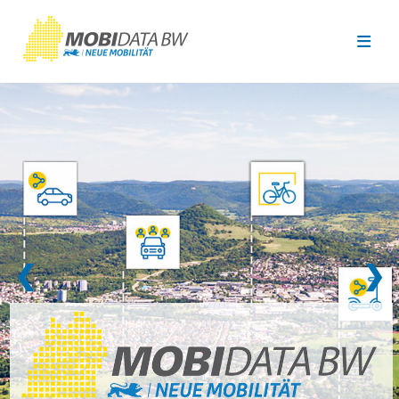
Überspringen zum Hauptinhalt
❮
❯