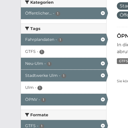
Kategorien
Sta
Öffentlicher...
-
1
Öff
Tags
ÖPN
Fahrplandaten
-
1
In d
GTFS
-
abruf
1
GTFS
Neu-Ulm
-
1
Stadtwerke Ulm
-
1
Sie kö
Ulm
-
1
ÖPNV
-
1
Formate
GTFS
-
1