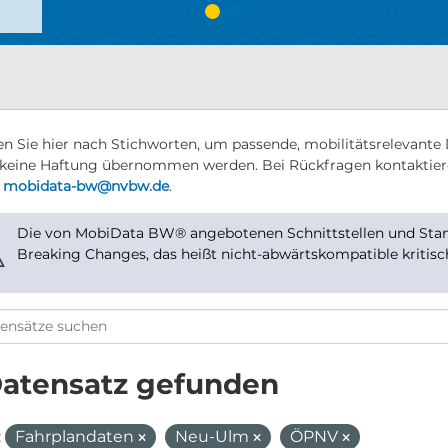
n Sie hier nach Stichworten, um passende, mobilitätsrelevante 
keine Haftung übernommen werden. Bei Rückfragen kontaktier
r
mobidata-bw@nvbw.de
.
Die von MobiData BW® angebotenen Schnittstellen und Stand
⚠
Breaking Changes, das heißt nicht-abwärtskompatible kritis
Datensatz gefunden
:
Fahrplandaten
Neu-Ulm
ÖPNV