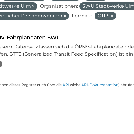
dtwerke Ulm
Organisationen:
SWU Stadtwerke U
entlicher Personenverkehr
Formate:
GTFS
V-Fahrplandaten SWU
iesem Datensatz lassen sich die ÖPNV-Fahrplandaten 
en. GTFS (Generalized Transit Feed Specification) ist ein
nnen dieses Register auch über die
API
(siehe
API-Dokumentation
) abrufen