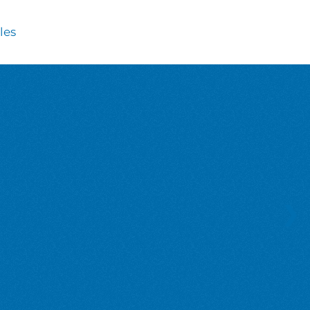
les
❯