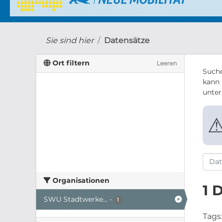
Sie sind hier
Datensätze
Ort filtern
Leeren
Suche
kann 
unte
Organisationen
1 
SWU Stadtwerke...
-
1
Tags