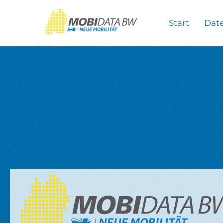
Überspringen zum Hauptinhalt
Start
Dat
❮