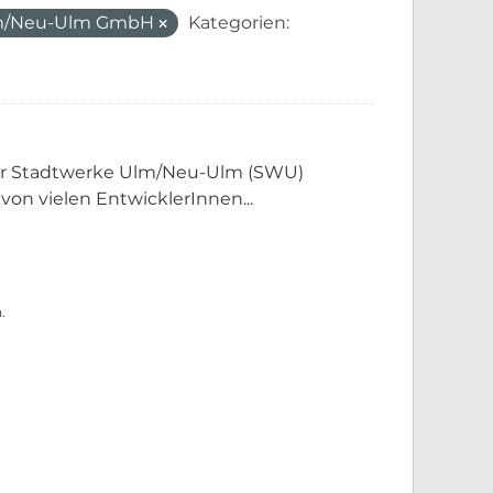
lm/Neu-Ulm GmbH
Kategorien:
der Stadtwerke Ulm/Neu-Ulm (SWU)
 von vielen EntwicklerInnen...
.