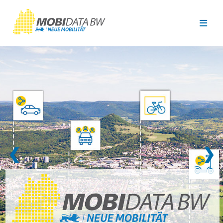
Überspringen zum Hauptinhalt
❮
❯