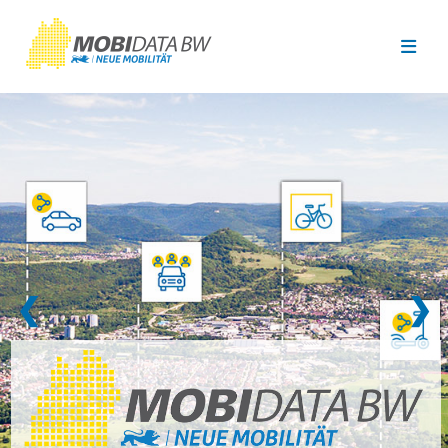
Überspringen zum Hauptinhalt
❮
❯