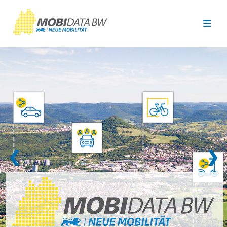
Überspringen zum Hauptinhalt
❮
❯