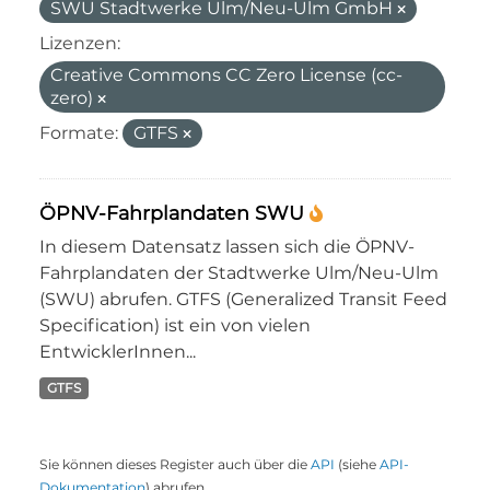
SWU Stadtwerke Ulm/Neu-Ulm GmbH
Lizenzen:
Creative Commons CC Zero License (cc-
zero)
Formate:
GTFS
ÖPNV-Fahrplandaten SWU
In diesem Datensatz lassen sich die ÖPNV-
Fahrplandaten der Stadtwerke Ulm/Neu-Ulm
(SWU) abrufen. GTFS (Generalized Transit Feed
Specification) ist ein von vielen
EntwicklerInnen...
GTFS
Sie können dieses Register auch über die
API
(siehe
API-
Dokumentation
) abrufen.