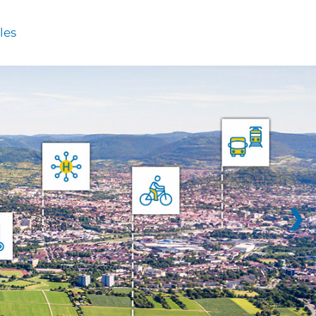
les
❯