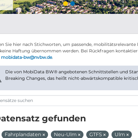
n Sie hier nach Stichworten, um passende, mobilitätsrelevante 
keine Haftung übernommen werden. Bei Rückfragen kontaktier
r
mobidata-bw@nvbw.de
.
Die von MobiData BW® angebotenen Schnittstellen und Stand
⚠
Breaking Changes, das heißt nicht-abwärtskompatible kritis
Datensatz gefunden
:
Fahrplandaten
Neu-Ulm
GTFS
Ulm