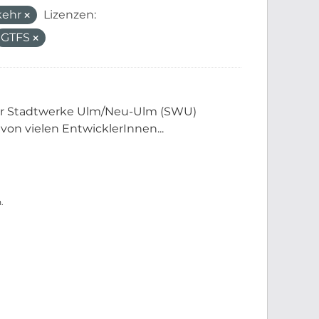
kehr
Lizenzen:
GTFS
der Stadtwerke Ulm/Neu-Ulm (SWU)
 von vielen EntwicklerInnen...
.