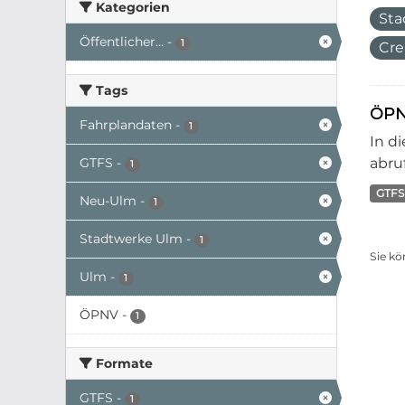
Kategorien
Sta
Öffentlicher...
-
1
Cre
Tags
ÖPN
Fahrplandaten
-
1
In d
GTFS
-
abruf
1
GTFS
Neu-Ulm
-
1
Stadtwerke Ulm
-
1
Sie kö
Ulm
-
1
ÖPNV
-
1
Formate
GTFS
-
1