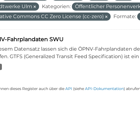
dtwerke Ulm
Kategorien:
Öffentlicher Personenver
ative Commons CC Zero License (cc-zero)
Formate:
V-Fahrplandaten SWU
iesem Datensatz lassen sich die ÖPNV-Fahrplandaten 
en. GTFS (Generalized Transit Feed Specification) ist ein
nnen dieses Register auch über die
API
(siehe
API-Dokumentation
) abrufen