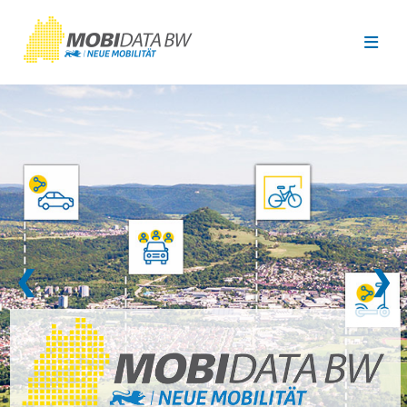
Überspringen zum Hauptinhalt
❮
❯