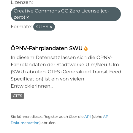
Lizenzen:
Creative Commons CC Zero License (cc-
zero)
Formate:
GTFS
ÖPNV-Fahrplandaten SWU
In diesem Datensatz lassen sich die ÖPNV-
Fahrplandaten der Stadtwerke Ulm/Neu-Ulm
(SWU) abrufen. GTFS (Generalized Transit Feed
Specification) ist ein von vielen
EntwicklerInnen...
GTFS
Sie können dieses Register auch über die
API
(siehe
API-
Dokumentation
) abrufen.