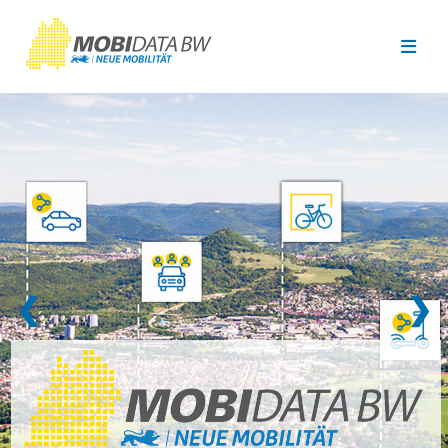
Überspringen zum Hauptinhalt
❮
❯