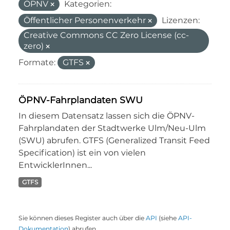
ÖPNV
Kategorien:
Öffentlicher Personenverkehr
Lizenzen:
Creative Commons CC Zero License (cc-
zero)
Formate:
GTFS
ÖPNV-Fahrplandaten SWU
In diesem Datensatz lassen sich die ÖPNV-
Fahrplandaten der Stadtwerke Ulm/Neu-Ulm
(SWU) abrufen. GTFS (Generalized Transit Feed
Specification) ist ein von vielen
EntwicklerInnen...
GTFS
Sie können dieses Register auch über die
API
(siehe
API-
Dokumentation
) abrufen.